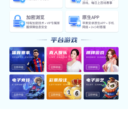
此外，年轻球员心理承受能力也将受到考验。作为核
心成员之一，山田海斗本身就具备很高的人气和领导
力，他的缺席可能会导致一些年轻球员感到压力增
大。在这种情况下，如何保持团队士气，是教练组亟
需解决的问题。
2、盐川樱道的入选背景与前景
盐川樱道是一名年轻且极具潜力的球员，此次被替补
召入日本U21国家队，无疑是他职业生涯中的一个重
要机遇。他此前在俱乐部中的表现也颇为抢眼，不仅
展现出了出色的个人技术，还能在关键时刻帮助球队
取得胜利。因此，对于他来说，能够加入国家队，无
疑是一种认可。