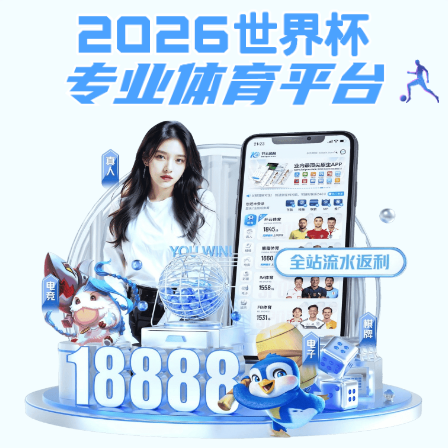
立即注册
华体会体育aop
带您畅享全球
体育盛事
专业平台，数据精准，
高清直播
覆盖热门体育项
目。
聚焦足球、篮球、电竞等赛事，
每日内容实时更
新
。
极速访问
下载APP