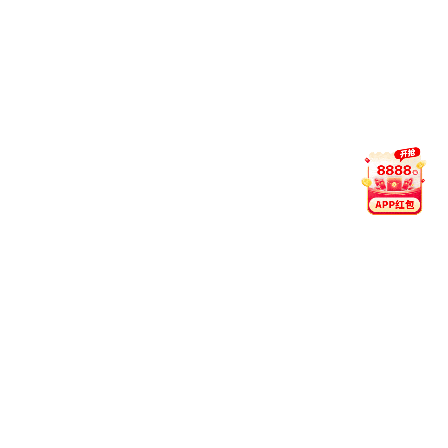
利局面。总而言之，针对现状所做出的战术调整，将
会是提升整体实力的重要一步。
4、未来比赛展望
对于日本U21国家队来说，这次人员变动意味着即将
到来的比赛将充满挑战。在接下来的赛事中，他们需
要克服因伤病带来的困境，同时也要抓住机会磨合新
阵容。如果能够及时适应新的打法，相信他们仍然具
备强大的竞争力。
此外，新晋加入的小将盐川樱道是否能够发挥出色，
也将在很大程度上决定比赛结果。他虽然年纪尚轻，
但如果把握住这次机会，有望成为关键先生，为球队
打破僵局提供助力。同时，其表现也会受到外界高度
关注，为其未来发展奠定基础。