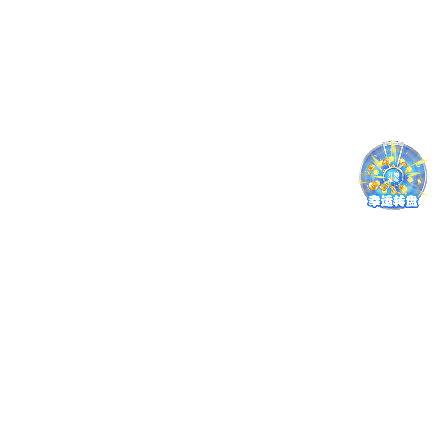
是能够寻找合适时机为队友创造机会。通过巧妙传
球，将攻势扩展到全队，使得整个团队在进攻过程中
更加协调、高效，有助于实现整体战术目标。
3、卓越的战术执行
康利和爱德华兹都强调了卡斯尔在战术执行方面的重
要作用。他不仅清楚教练的战术安排，还能够灵活应
变，根据现场情况调整策略。这种机智和灵活性体现
了他深厚的篮球理解能力。
例如，在快攻阶段，他能够迅速识别最佳传球线路并
作出决策，以最大程度地利用反击机会。此外，他还
会根据队友的位置进行有效掩护，保障他们能有一个
理想的投篮角度，这种自我牺牲精神极大增强了团队